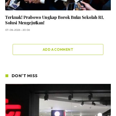
Terkuak! Prabowo Ungkap Borok Buku Sekolah RI,
Solusi Mengejutkan!
07-08-2026 - 20.06
ADD A COMMENT
DON'T MISS