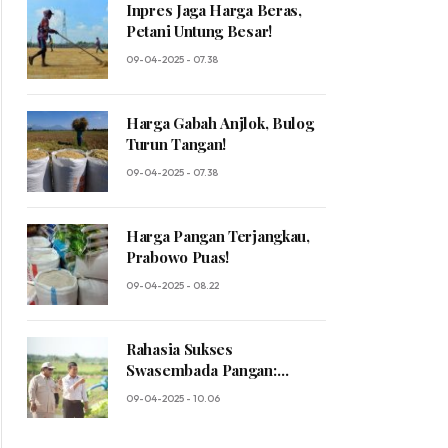
Inpres Jaga Harga Beras,
Petani Untung Besar!
09-04-2025 - 07.38
Harga Gabah Anjlok, Bulog
Turun Tangan!
09-04-2025 - 07.38
Harga Pangan Terjangkau,
Prabowo Puas!
09-04-2025 - 08.22
Rahasia Sukses
Swasembada Pangan:
Prabowo Ungkap Sosok
09-04-2025 - 10.06
Mentan yang Luar Biasa!