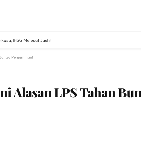
rkasa, IHSG Melesat Jauh!
 Bunga Penjaminan!
ni Alasan LPS Tahan Bu