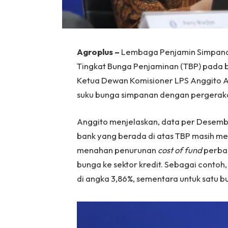
Agroplus –
Lembaga Penjamin Simpana
Tingkat Bunga Penjaminan (TBP) pada bu
Ketua Dewan Komisioner LPS Anggito A
suku bunga simpanan dengan pergerakan
Anggito menjelaskan, data per Desem
bank yang berada di atas TBP masih menc
menahan penurunan
cost of fund
perba
bunga ke sektor kredit. Sebagai contoh
di angka 3,86%, sementara untuk satu b