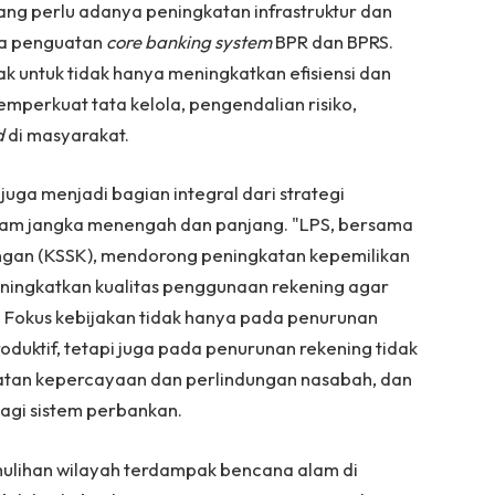
ng perlu adanya peningkatan infrastruktur dan
nya penguatan
core banking system
BPR dan BPRS.
k untuk tidak hanya meningkatkan efisiensi dan
emperkuat tata kelola, pengendalian risiko,
d
di masyarakat.
 juga menjadi bagian integral dari strategi
lam jangka menengah dan panjang. "LPS, bersama
angan (KSSK), mendorong peningkatan kepemilikan
meningkatkan kualitas penggunaan rekening agar
. Fokus kebijakan tidak hanya pada penurunan
oduktif, tetapi juga pada penurunan rekening tidak
uatan kepercayaan dan perlindungan nasabah, dan
bagi sistem perbankan.
ulihan wilayah terdampak bencana alam di