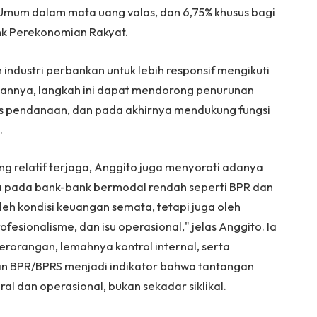
Umum dalam mata uang valas, dan 6,75% khusus bagi
nk Perekonomian Rakyat.
 industri perbankan untuk lebih responsif mengikuti
pannya, langkah ini dapat mendorong penurunan
as pendanaan, dan pada akhirnya mendukung fungsi
.
ng relatif terjaga, Anggito juga menyoroti adanya
ya pada bank-bank bermodal rendah seperti BPR dan
oleh kondisi keuangan semata, tetapi juga oleh
fesionalisme, dan isu operasional," jelas Anggito. Ia
orangan, lemahnya kontrol internal, serta
an BPR/BPRS menjadi indikator bahwa tantangan
ural dan operasional, bukan sekadar siklikal.