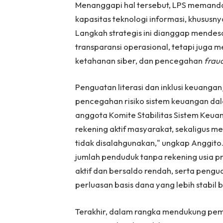
Menanggapi hal tersebut, LPS memanda
kapasitas teknologi informasi, khusus
Langkah strategis ini dianggap mendesa
transparansi operasional, tetapi juga m
ketahanan siber, dan pencegahan
frau
Penguatan literasi dan inklusi keuangan
pencegahan risiko sistem keuangan da
anggota Komite Stabilitas Sistem Keu
rekening aktif masyarakat, sekaligus 
tidak disalahgunakan," ungkap Anggito
jumlah penduduk tanpa rekening usia pr
aktif dan bersaldo rendah, serta peng
perluasan basis dana yang lebih stabil 
Terakhir, dalam rangka mendukung pem