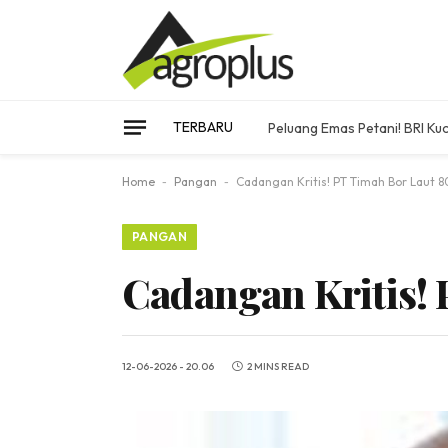
TERBARU
Peluang Emas Petani! BRI K
Home
-
Pangan
-
Cadangan Kritis! PT Timah Bor Laut 8
PANGAN
Cadangan Kritis! 
12-06-2026 - 20.06
2 MINS READ