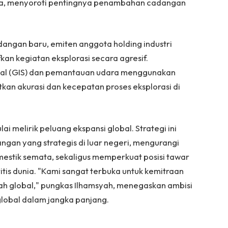
snya, menyoroti pentingnya penambahan cadangan
angan baru, emiten anggota holding industri
an kegiatan eksplorasi secara agresif.
tal (GIS) dan pemantauan udara menggunakan
kan akurasi dan kecepatan proses eksplorasi di
ai melirik peluang ekspansi global. Strategi ini
ngan yang strategis di luar negeri, mengurangi
stik semata, sekaligus memperkuat posisi tawar
itis dunia. "Kami sangat terbuka untuk kemitraan
ah global," pungkas Ilhamsyah, menegaskan ambisi
lobal dalam jangka panjang.