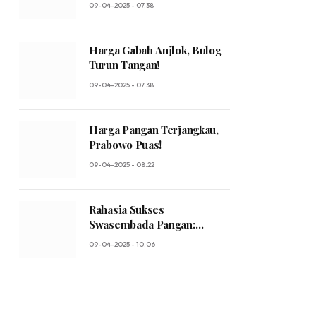
09-04-2025 - 07.38
Harga Gabah Anjlok, Bulog
Turun Tangan!
09-04-2025 - 07.38
Harga Pangan Terjangkau,
Prabowo Puas!
09-04-2025 - 08.22
Rahasia Sukses
Swasembada Pangan:
Prabowo Ungkap Sosok
09-04-2025 - 10.06
Mentan yang Luar Biasa!