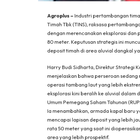
Agroplus –
Industri pertambangan tima
Timah Tbk (TINS), raksasa pertambanga
dengan merencanakan eksplorasi dan p
80 meter. Keputusan strategis ini mun
deposit timah di area aluvial dangkal y
Harry Budi Sidharta, Direktur Strateg
menjelaskan bahwa perseroan sedang 
operasi tambang laut yang lebih ekstrem
eksplorasi kini beralih ke aluvial dala
Umum Pemegang Saham Tahunan (RUPST)
Ia menambahkan, armada kapal baru ya
mencapai lapisan deposit yang lebih j
rata 50 meter yang saat ini dioperasi
area yang lebih prospektif.