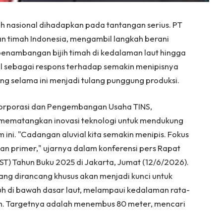
h nasional dihadapkan pada tantangan serius. PT
n timah Indonesia, mengambil langkah berani
enambangan bijih timah di kedalaman laut hingga
cul sebagai respons terhadap semakin menipisnya
ang selama ini menjadi tulang punggung produksi.
i Korporasi dan Pengembangan Usaha TINS,
mematangkan inovasi teknologi untuk mendukung
 ini. "Cadangan aluvial kita semakin menipis. Fokus
m dan primer," ujarnya dalam konferensi pers Rapat
 Tahun Buku 2025 di Jakarta, Jumat (12/6/2026).
ng dirancang khusus akan menjadi kunci untuk
auh di bawah dasar laut, melampaui kedalaman rata-
kan. Targetnya adalah menembus 80 meter, mencari