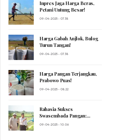
Inpres Jaga Harga Beras,
Petani Untung Besar!
09-04-2025 - 07.38
Harga Gabah Anjlok, Bulog
Turun Tangan!
09-04-2025 - 07.38
Harga Pangan Terjangkau,
Prabowo Puas!
09-04-2025 - 08.22
Rahasia Sukses
Swasembada Pangan:
Prabowo Ungkap Sosok
09-04-2025 - 10.06
Mentan yang Luar Biasa!