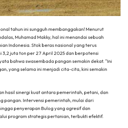
ional tahun ini sungguh membanggakan! Menurut
ndalas, Muhamad Makky, hal ini menandai sebuah
an Indonesia. Stok beras nasional yang terus
3,2 juta ton per 27 April 2025 dan berpotensi
nyata bahwa swasembada pangan semakin dekat. "Ini
, yang selama ini menjadi cita-cita, kini semakin
an hasil sinergi kuat antara pemerintah, petani, dan
g pangan. Intervensi pemerintah, mulai dari
 hingga penyerapan Bulog yang agresif dan
i program strategis pertanian, terbukti efektif.