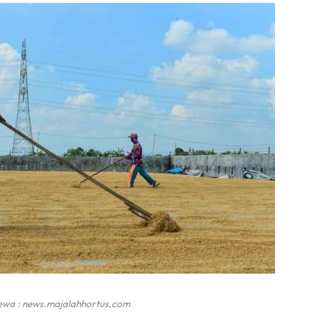
ewa : news.majalahhortus.com