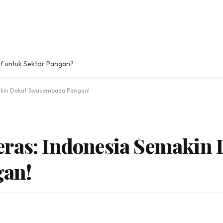
tif untuk Sektor Pangan?
makin Dekat Swasembada Pangan!
eras: Indonesia Semakin 
an!