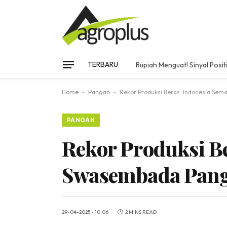
TERBARU
Rupiah Menguat! Sinyal Posi
Home
-
Pangan
-
Rekor Produksi Beras: Indonesia Se
PANGAN
Rekor Produksi B
Swasembada Pang
29-04-2025 - 10.06
2 MINS READ