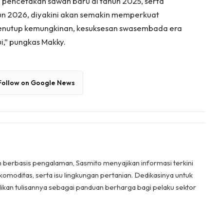
n pencetakan sawah baru di tahun 2025, serta
hun 2026, diyakini akan semakin memperkuat
menutup kemungkinan, kesuksesan swasembada era
i,” pungkas Makky.
Follow on Google News
n berbasis pengalaman, Sasmito menyajikan informasi terkini
komoditas, serta isu lingkungan pertanian. Dedikasinya untuk
ikan tulisannya sebagai panduan berharga bagi pelaku sektor