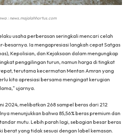
ewa : news.majalahhortus.com
laku usaha perberasan seringkali mencari celah
-besarnya. Ia mengapresiasi langkah cepat Satgas
as), Kepolisian, dan Kejaksaan dalam mengungkap
ingkat penggilingan turun, namun harga di tingkat
ng tepat, terutama kecermatan Mentan Amran yang
lu kita apresiasi bersama mengingat kerugian
 lama," ujarnya.
uni 2024, melibatkan 268 sampel beras dari 212
asilnya menunjukkan bahwa 85,56% beras premium dan
andar mutu. Lebih parah lagi, sebagian besar beras
ki berat yang tidak sesuai dengan label kemasan.