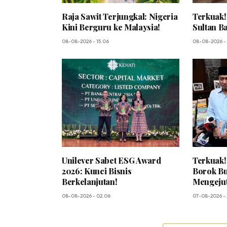
Raja Sawit Terjungkal: Nigeria
Terkuak!
Kini Berguru ke Malaysia!
Sultan B
08-08-2026 - 15.06
08-08-2026 -
Unilever Sabet ESG Award
Terkuak
2026: Kunci Bisnis
Borok Bu
Berkelanjutan!
Mengeju
08-08-2026 - 02.06
07-08-2026 -