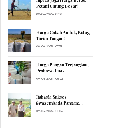
Inpres Jaga Harga Beras,
Petani Untung Besar!
09-04-2025 - 07.38
Harga Gabah Anjlok, Bulog
Turun Tangan!
09-04-2025 - 07.38
Harga Pangan Terjangkau,
Prabowo Puas!
09-04-2025 - 08.22
Rahasia Sukses
Swasembada Pangan:
Prabowo Ungkap Sosok
09-04-2025 - 10.06
Mentan yang Luar Biasa!