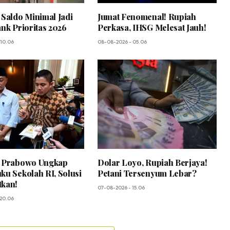
 Saldo Minimal Jadi
Jumat Fenomenal! Rupiah
ank Prioritas 2026
Perkasa, IHSG Melesat Jauh!
 10.06
08-08-2026 - 05.06
! Prabowo Ungkap
Dolar Loyo, Rupiah Berjaya!
ku Sekolah RI, Solusi
Petani Tersenyum Lebar?
tkan!
07-08-2026 - 15.06
 20.06