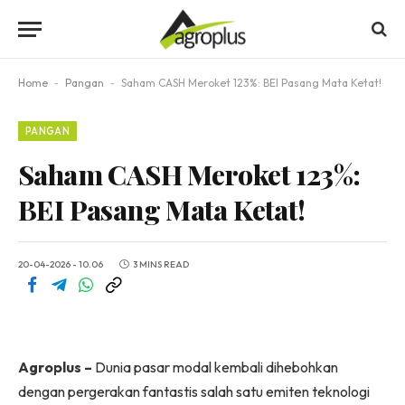
Home
-
Pangan
-
Saham CASH Meroket 123%: BEI Pasang Mata Ketat!
PANGAN
Saham CASH Meroket 123%:
BEI Pasang Mata Ketat!
20-04-2026 - 10.06
3 MINS READ
Agroplus –
Dunia pasar modal kembali dihebohkan
dengan pergerakan fantastis salah satu emiten teknologi