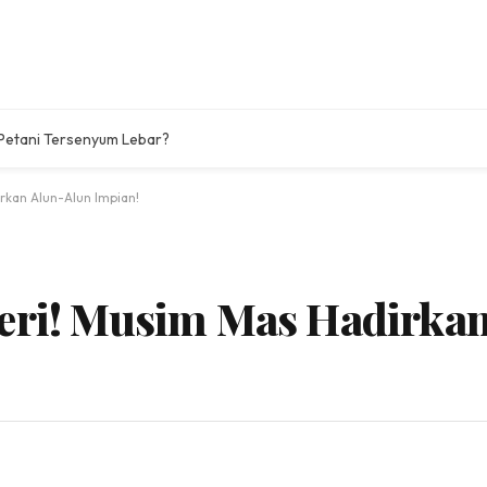
 Petani Tersenyum Lebar?
rkan Alun-Alun Impian!
seri! Musim Mas Hadirka