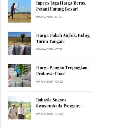
Inpres Jaga Harga Beras,
Petani Untung Besar!
09-04-2025 - 07.38
Harga Gabah Anjlok, Bulog
Turun Tangan!
09-04-2025 - 07.38
Harga Pangan Terjangkau,
Prabowo Puas!
09-04-2025 - 08.22
Rahasia Sukses
Swasembada Pangan:
Prabowo Ungkap Sosok
09-04-2025 - 10.06
Mentan yang Luar Biasa!