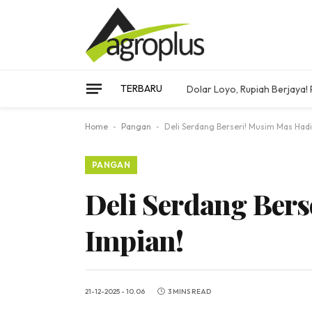
TERBARU
Dolar Loyo, Rupiah Berjaya!
Home
-
Pangan
-
Deli Serdang Berseri! Musim Mas Hadi
PANGAN
Deli Serdang Ber
Impian!
21-12-2025 - 10.06
3 MINS READ