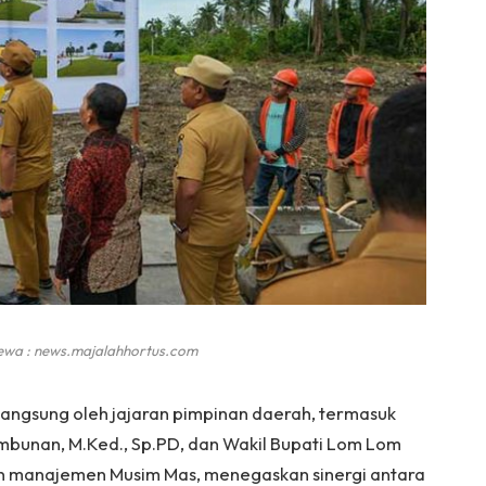
ewa : news.majalahhortus.com
langsung oleh jajaran pimpinan daerah, termasuk
Tambunan, M.Ked., Sp.PD, dan Wakil Bupati Lom Lom
an manajemen Musim Mas, menegaskan sinergi antara